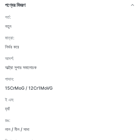
পণ্যের বিবরণ
শর্ত:
নতুন
মাত্রা:
নির্ভর করে
আদর্শ:
আল্ট্রা সুপার সমালোচক
পাদান:
15CrMoG / 12Cr1MoVG
ই এম:
হ্যাঁ
রঙ:
লাল / নীল / সাদা