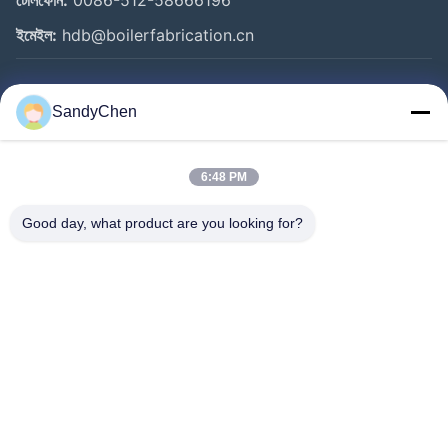
টেলিফোন:
0086-512-58666196
ইমেইল:
hdb@boilerfabrication.cn
গুরুত্বপূর্ণ সংযোগ
SandyChen
বাড়ি
পণ্য
6:48 PM
ভিডিও
Good day, what product are you looking for?
আমাদের সম্পর্কে
কারখানা ভ্রমণ
মান নিয়ন্ত্রণ
উদ্ধৃতির জন্য আবেদন
Follow Us