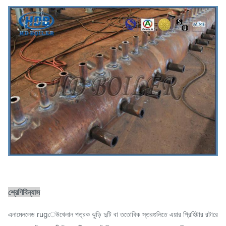
শ্রেণিবিন্যাস
এনামেললেড rugেউখেলান পত্রক ঝুড়ি দুটি বা ততোধিক স্তরগুলিতে এয়ার প্রিহিটার রটারে