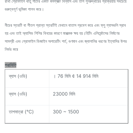
রাখা প্রোফাইল ধাতু শীটের একটি কমপ্যাক্ট বিন্যাস এবং তাপ পুনরুদ্ধারের প্রক্রিয়ায় সবচেয়ে
গুরুত্বপূর্ণ ভূমিকা পালন করে।
নীচের স্তরটি বা শীতল প্রান্ত স্তরটিই যেখানে বাতাস প্রবেশ করে এবং ফ্লু গ্যাসগুলি স্রাব
হয় এবং তাই অ্যাসিড শিশির বিনয়ের কারণে মারাত্মক ক্ষয় হয়।হিটিং এলিমেন্টসের নির্মাণের
সামগ্রী এবং প্রোফাইল ডিজাইন অপারেটিং শর্ত, গুণমান এবং জ্বালানির ধরণের ইত্যাদির উপর
নির্ভর করে
পরামিতি
ব্যাস (ওডি)
। 76 মিমি ¢ 14 914 মিমি
ব্যাস (ওডি)
23000 মিমি
তাপমাত্রা (℃)
300 ~ 1500