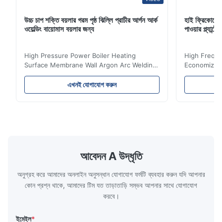
উচ্চ চাপ শক্তি বয়লার গরম পৃষ্ঠ ঝিল্লি প্রাচীর আর্গন আর্ক
হাই ফ্রিকোয়েন
ওয়েল্ডিং বায়োমাস বয়লার জন্য
পাওয়ার প্ল্যান
High Pressure Power Boiler Heating
High Freque
Surface Membrane Wall Argon Arc Welding
Economizer 
For Biomass Boiler Product Introduction
Product Des
Water wall panels with pins usually laid
is a device 
এখনই যোগাযোগ করুন
vertically on the inner wall of the furnace
industrial bo
wall, it is mainly used to absorb the radiant
of the flue 
heat emitted by the flame and high-
the feed wa
temperature flue gas in the furnace.It is
fuel consum
the main type of evaporating heating
the flue gas
surface of all kinds of modern boilers and
energy savi
the basic component of boiler water
at the same
আবেদন A উদ্ধৃতি
circulation loop.Because of both cooling
protection 
অনুগ্রহ করে আমাদের অনলাইন অনুসন্ধান যোগাযোগ ফর্মটি ব্যবহার করুন যদি আপনার
কোন প্রশ্ন থাকে, আমাদের টিম যত তাড়াতাড়ি সম্ভব আপনার সাথে যোগাযোগ
করবে।
ইমেইল
*