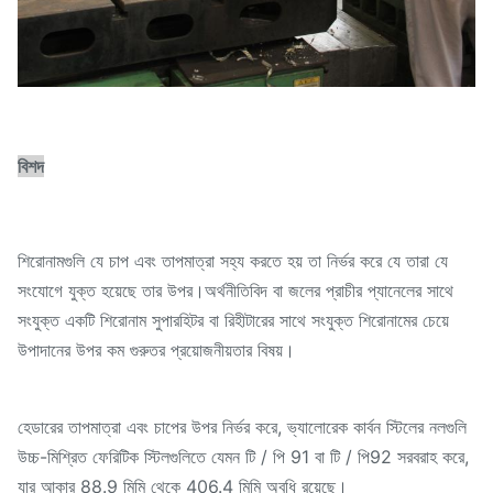
বিশদ
শিরোনামগুলি যে চাপ এবং তাপমাত্রা সহ্য করতে হয় তা নির্ভর করে যে তারা যে
সংযোগে যুক্ত হয়েছে তার উপর।অর্থনীতিবিদ বা জলের প্রাচীর প্যানেলের সাথে
সংযুক্ত একটি শিরোনাম সুপারহিটর বা রিহীটারের সাথে সংযুক্ত শিরোনামের চেয়ে
উপাদানের উপর কম গুরুতর প্রয়োজনীয়তার বিষয়।
হেডারের তাপমাত্রা এবং চাপের উপর নির্ভর করে, ভ্যালোরেক কার্বন স্টিলের নলগুলি
উচ্চ-মিশ্রিত ফেরিটিক স্টিলগুলিতে যেমন টি / পি 91 বা টি / পি92 সরবরাহ করে,
যার আকার 88.9 মিমি থেকে 406.4 মিমি অবধি রয়েছে।