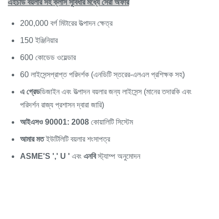
এইচডি বয়লার সহ ক্লাস সুবিধার মধ্যে সেরা অফার
200,000 বর্গ মিটারের উত্পাদন ক্ষেত্র
150 ইঞ্জিনিয়ার
600 কোডেড ওয়েল্ডার
60 লাইসেন্সপ্রাপ্ত পরিদর্শক (এনডিটি স্তরের-এলএল প্রশিক্ষক সহ)
এ গ্রেড
ডিজাইন এবং উত্পাদন বয়লার জন্য লাইসেন্স (মানের তদারকি এবং
পরিদর্শন রাজ্য প্রশাসন দ্বারা জারি)
আইএসও 90001: 2008
কোয়ালিটি সিস্টেম
আমার মত
ইউটিলিটি বয়লার শংসাপত্র
ASME'S ',' U '
এবং
এনবি
স্ট্যাম্প অনুমোদন