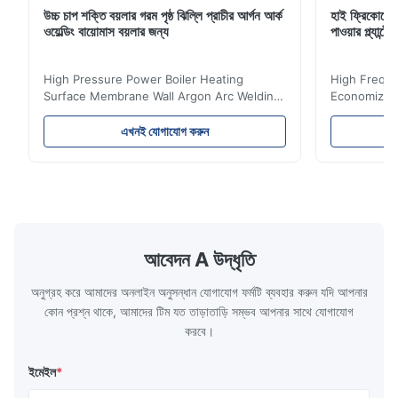
উচ্চ চাপ শক্তি বয়লার গরম পৃষ্ঠ ঝিল্লি প্রাচীর আর্গন আর্ক
হাই ফ্রিকোয়েন
ওয়েল্ডিং বায়োমাস বয়লার জন্য
পাওয়ার প্ল্যান
High Pressure Power Boiler Heating
High Freque
Surface Membrane Wall Argon Arc Welding
Economizer 
For Biomass Boiler Product Introduction
Product Des
Water wall panels with pins usually laid
is a device 
এখনই যোগাযোগ করুন
vertically on the inner wall of the furnace
industrial bo
wall, it is mainly used to absorb the radiant
of the flue 
heat emitted by the flame and high-
the feed wa
temperature flue gas in the furnace.It is
fuel consum
the main type of evaporating heating
the flue gas
surface of all kinds of modern boilers and
energy savi
the basic component of boiler water
at the same
আবেদন A উদ্ধৃতি
circulation loop.Because of both cooling
protection 
অনুগ্রহ করে আমাদের অনলাইন অনুসন্ধান যোগাযোগ ফর্মটি ব্যবহার করুন যদি আপনার
কোন প্রশ্ন থাকে, আমাদের টিম যত তাড়াতাড়ি সম্ভব আপনার সাথে যোগাযোগ
করবে।
ইমেইল
*