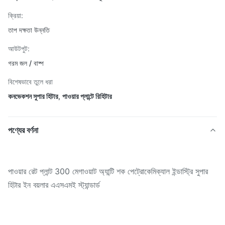
ক্রিয়া:
তাপ দক্ষতা উন্নতি
আউটপুট:
গরম জল / বাষ্প
বিশেষভাবে তুলে ধরা
কনভেকশন সুপার হিটার
,
পাওয়ার প্লান্টে রিহিটার
পণ্যের বর্ণনা
পাওয়ার রেট প্লান্ট 300 মেগাওয়াট অ্যান্টি শক পেট্রোকেমিক্যাল ইন্ডাস্ট্রি সুপার
হিটার ইন বয়লার এএসএমই স্ট্যান্ডার্ড