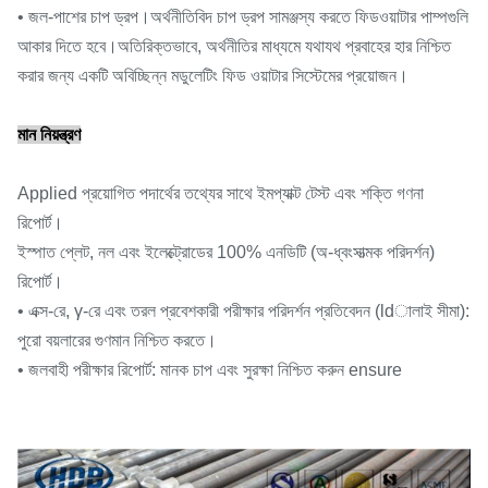
• জল-পাশের চাপ ড্রপ।অর্থনীতিবিদ চাপ ড্রপ সামঞ্জস্য করতে ফিডওয়াটার পাম্পগুলি
আকার দিতে হবে।অতিরিক্তভাবে, অর্থনীতির মাধ্যমে যথাযথ প্রবাহের হার নিশ্চিত
করার জন্য একটি অবিচ্ছিন্ন মডুলেটিং ফিড ওয়াটার সিস্টেমের প্রয়োজন।
মান নিয়ন্ত্রণ
Applied প্রয়োগিত পদার্থের তথ্যের সাথে ইমপ্যাক্ট টেস্ট এবং শক্তি গণনা
রিপোর্ট।
ইস্পাত প্লেট, নল এবং ইলেক্ট্রোডের 100% এনডিটি (অ-ধ্বংসাত্মক পরিদর্শন)
রিপোর্ট।
• এক্স-রে, γ-রে এবং তরল প্রবেশকারী পরীক্ষার পরিদর্শন প্রতিবেদন (ldালাই সীমা):
পুরো বয়লারের গুণমান নিশ্চিত করতে।
• জলবাহী পরীক্ষার রিপোর্ট: মানক চাপ এবং সুরক্ষা নিশ্চিত করুন ensure