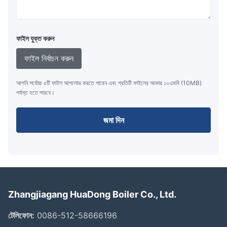
ফাইল যুক্ত করুন
ফাইল নির্বাচন করুন
আপনি সর্বোচ্চ ৫টি ফাইল আপলোড করতে পারেন এবং প্রতিটি ফাইলের আকার ১০এমবি (10MB)
পর্যন্ত হতে পারবে।
জমা দিন
Zhangjiagang HuaDong Boiler Co., Ltd.
টেলিফোন:
0086-512-58666196