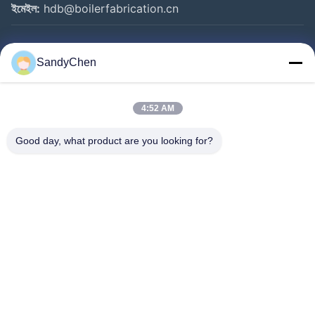
ইমেইল:
hdb@boilerfabrication.cn
গুরুত্বপূর্ণ সংযোগ
SandyChen
বাড়ি
পণ্য
4:52 AM
ভিডিও
Good day, what product are you looking for?
আমাদের সম্পর্কে
কারখানা ভ্রমণ
মান নিয়ন্ত্রণ
উদ্ধৃতির জন্য আবেদন
Follow Us