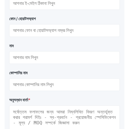
ফোন / হোয়াটসঅ্যাপ
নাম
কোম্পানির নাম
অনুসন্ধান বার্তা
*