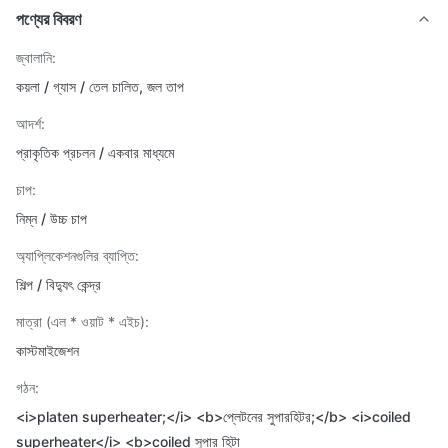
পণ্যের বিবরণ
জ্বালানি:
কয়লা / গ্যাস / তেল চালিত, জল তাপ
আদর্শ:
প্রাকৃতিক প্রচলন / একবার মাধ্যমে
চাপ:
নিম্ন / উচ্চ চাপ
অ্যাপ্লিকেশনগুলির ব্যাপ্তি:
শিল্প / বিদ্যুৎ কেন্দ্র
মাত্রা (এল * ওয়াট * এইচ):
কাস্টমাইজেশন
গঠন:
<i>platen superheater;</i> <b>প্লেটনের সুপারহিটর;</b> <i>coiled
superheater</i> <b>coiled সুপার হিটা