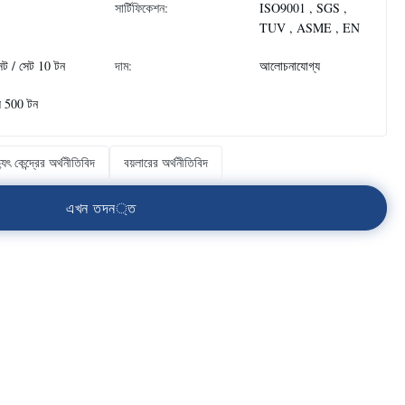
সার্টিফিকেশন:
ISO9001 , SGS ,
TUV , ASME , EN
েট / সেট 10 টন
দাম:
আলোচনাযোগ্য
ে 500 টন
্যুৎ কেন্দ্রের অর্থনীতিবিদ
বয়লারের অর্থনীতিবিদ
এ
খ
ন
ত
দ
ন
্
ত