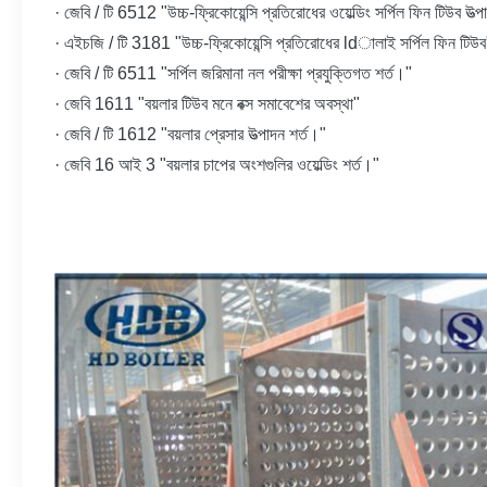
· জেবি / টি 6512 "উচ্চ-ফ্রিকোয়েন্সি প্রতিরোধের ওয়েল্ডিং সর্পিল ফিন টিউব উত্
· এইচজি / টি 3181 "উচ্চ-ফ্রিকোয়েন্সি প্রতিরোধের ldালাই সর্পিল ফিন টিউব
· জেবি / টি 6511 "সর্পিল জরিমানা নল পরীক্ষা প্রযুক্তিগত শর্ত।"
· জেবি 1611 "বয়লার টিউব মনে বক্স সমাবেশের অবস্থা"
· জেবি / টি 1612 "বয়লার প্রেসার উত্পাদন শর্ত।"
· জেবি 16 আই 3 "বয়লার চাপের অংশগুলির ওয়েল্ডিং শর্ত।"