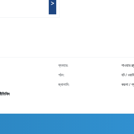
>
ব্যবহার:
পাওয়ার প্ল
গঠন:
হট / ওয়া
জ্বালানি:
কয়লা / গ
নীতিবিদ