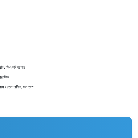
্যান্ট / সিএফবি বয়লার
টার টিউব
্যাস / তেল চালিত, জল তাপ