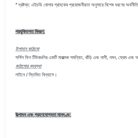
* দ্রষ্টব্য: এইচডি বোলার গ্রাহকের প্রয়োজনীয়তা অনুসারে বিশেষ ধরণের অর্থন
প্রযুক্তিগত বিবরণ:
উপাদান কাঠামো
সর্পিল ফিন টিউবগুলির একটি মারাত্মক সমন্বিত, খাঁড়ি এবং নালী, নমন, ফ্রেম এবং 
কাঠামোর ব্যবস্থা
লাইনে / স্তিমিত বিন্যাসে।
উত্পাদন এবং গ্রহণযোগ্যতা মানদণ্ড: