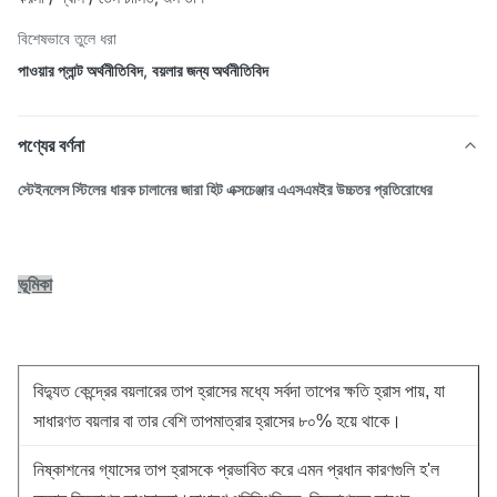
বিশেষভাবে তুলে ধরা
পাওয়ার প্লান্ট অর্থনীতিবিদ
,
বয়লার জন্য অর্থনীতিবিদ
পণ্যের বর্ণনা
স্টেইনলেস স্টিলের ধারক চালানের জারা হিট এক্সচেঞ্জার এএসএমইর উচ্চতর প্রতিরোধের
ভূমিকা
বিদ্যুত কেন্দ্রের বয়লারের তাপ হ্রাসের মধ্যে সর্বদা তাপের ক্ষতি হ্রাস পায়, যা
সাধারণত বয়লার বা তার বেশি তাপমাত্রার হ্রাসের ৮০% হয়ে থাকে।
নিষ্কাশনের গ্যাসের তাপ হ্রাসকে প্রভাবিত করে এমন প্রধান কারণগুলি হ'ল