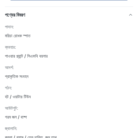
পণ্যের বিবরণ
পাদান:
মরিচা রোধক স্পাত
ব্যবহার:
পাওয়ার প্ল্যান্ট / সিএফবি বয়লার
আদর্শ:
প্রাকৃতিক সংবহন
গঠন:
হট / ওয়াটার টিউব
আউটপুট:
গরম জল / বাষ্প
জ্বালানি:
কয়লা / গ্যাস / তেল চালিত, জল তাপ