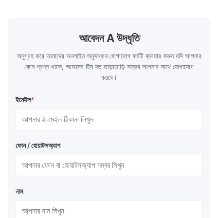
temperature flue gas in the furnace.It is
fuel consum
the main type of evaporating heating
the flue gas
surface of all kinds of modern boilers and
energy savi
the basic component of boiler water
at the same
আবেদন A উদ্ধৃতি
circulation loop.Because of both cooling
protection 
অনুগ্রহ করে আমাদের অনলাইন অনুসন্ধান যোগাযোগ ফর্মটি ব্যবহার করুন যদি আপনার
কোন প্রশ্ন থাকে, আমাদের টিম যত তাড়াতাড়ি সম্ভব আপনার সাথে যোগাযোগ
করবে।
ইমেইল
*
ফোন / হোয়াটসঅ্যাপ
নাম