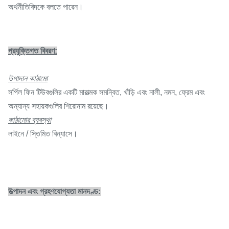
অর্থনীতিবিদকে বলতে পারেন।
প্রযুক্তিগত বিবরণ:
উপাদান কাঠামো
সর্পিল ফিন টিউবগুলির একটি মারাত্মক সমন্বিত, খাঁড়ি এবং নালী, নমন, ফ্রেম এবং
অন্যান্য সহায়কগুলির শিরোনাম রয়েছে।
কাঠামোর ব্যবস্থা
লাইনে / স্তিমিত বিন্যাসে।
উত্পাদন এবং গ্রহণযোগ্যতা মানদণ্ড: