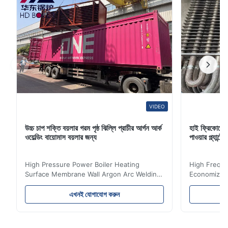
VIDEO
উচ্চ চাপ শক্তি বয়লার গরম পৃষ্ঠ ঝিল্লি প্রাচীর আর্গন আর্ক
হাই ফ্রিকোয়েন
ওয়েল্ডিং বায়োমাস বয়লার জন্য
পাওয়ার প্ল্যান
High Pressure Power Boiler Heating
High Freque
Surface Membrane Wall Argon Arc Welding
Economizer 
For Biomass Boiler Product Introduction
Product Des
Water wall panels with pins usually laid
is a device 
এখনই যোগাযোগ করুন
vertically on the inner wall of the furnace
industrial bo
wall, it is mainly used to absorb the radiant
of the flue 
heat emitted by the flame and high-
the feed wa