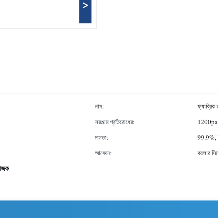
>
নাম:
ফ্যাব্রিক 
সরঞ্জাম প্রতিরোধের:
1200pa
দক্ষতা:
99.9%,
আবেদন:
বয়লার সিস
িভাজক