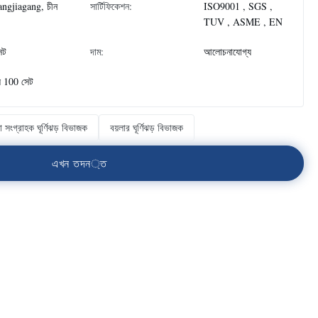
ngjiagang, চীন
সার্টিফিকেশন:
ISO9001 , SGS ,
TUV , ASME , EN
েট
দাম:
আলোচনাযোগ্য
ে 100 সেট
ো সংগ্রাহক ঘূর্ণিঝড় বিভাজক
বয়লার ঘূর্ণিঝড় বিভাজক
এ
খ
ন
ত
দ
ন
্
ত