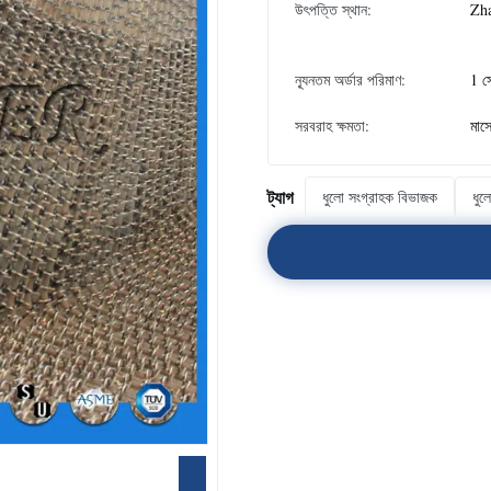
উৎপত্তি স্থান:
Zha
ন্যূনতম অর্ডার পরিমাণ:
1 স
সরবরাহ ক্ষমতা:
মাস
ট্যাগ
ধুলো সংগ্রাহক বিভাজক
ধুল