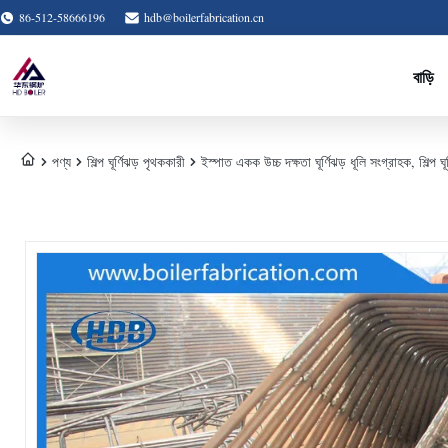
86-512-58666196
hdb@boilerfabrication.cn
বাড়ি
পণ্য
শিল্প ঘূর্ণিঝড় পৃথককারী
ইস্পাত একক উচ্চ দক্ষতা ঘূর্ণিঝড় ধূলি সংগ্রাহক, শিল্প ঘূ