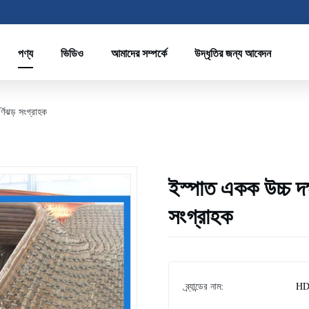
পণ্য
ভিডিও
আমাদের সম্পর্কে
উদ্ধৃতির জন্য আবেদন
র্ণিঝড় সংগ্রাহক
ইস্পাত একক উচ্চ দক্ষত
সংগ্রাহক
ব্র্যান্ডের নাম:
HD