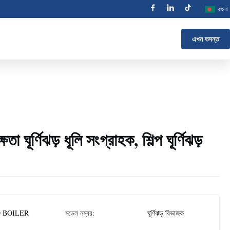
বাংলা
এখন তদন্ত
া ঘূর্ণিঝড় ধূলি সংগ্রাহক, শিল্প ঘূর্ণিঝড়
 BOILER
মডেল নম্বর:
ঘূর্ণিঝড় বিভাজক