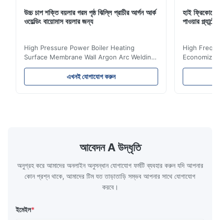
উচ্চ চাপ শক্তি বয়লার গরম পৃষ্ঠ ঝিল্লি প্রাচীর আর্গন আর্ক
হাই ফ্রিকোয়েন
ওয়েল্ডিং বায়োমাস বয়লার জন্য
পাওয়ার প্ল্যান
High Pressure Power Boiler Heating
High Freque
Surface Membrane Wall Argon Arc Welding
Economizer 
For Biomass Boiler Product Introduction
Product Des
Water wall panels with pins usually laid
is a device 
এখনই যোগাযোগ করুন
vertically on the inner wall of the furnace
industrial bo
wall, it is mainly used to absorb the radiant
of the flue 
heat emitted by the flame and high-
the feed wa
temperature flue gas in the furnace.It is
fuel consum
the main type of evaporating heating
the flue gas
surface of all kinds of modern boilers and
energy savi
the basic component of boiler water
at the same
আবেদন A উদ্ধৃতি
circulation loop.Because of both cooling
protection 
অনুগ্রহ করে আমাদের অনলাইন অনুসন্ধান যোগাযোগ ফর্মটি ব্যবহার করুন যদি আপনার
কোন প্রশ্ন থাকে, আমাদের টিম যত তাড়াতাড়ি সম্ভব আপনার সাথে যোগাযোগ
করবে।
ইমেইল
*