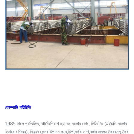
কোম্পানি পরিচিতি
1985 সালে প্রতিষ্ঠিত, ঝাংজিগিয়াগ হুয়া ডং বয়লার কোং, লিমিটেড (এইচডি বয়লার
হিসাবে বাণিজ্য), বিদ্যুৎ কেন্দ্র উত্পাদন করে;শিল্প;বর্জ্য তাপ;বর্জ্য জ্বলন;জৈববস্তু;জৈব