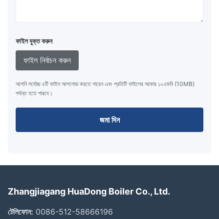
ফাইল যুক্ত করুন
ফাইল নির্বাচন করুন
আপনি সর্বোচ্চ ৫টি ফাইল আপলোড করতে পারেন এবং প্রতিটি ফাইলের আকার ১০এমবি (10MB)
পর্যন্ত হতে পারবে।
জমা দিন
Zhangjiagang HuaDong Boiler Co., Ltd.
টেলিফোন:
0086-512-58666196