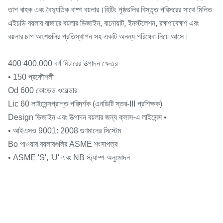
তাপ বাহক এবং বৈদ্যুতিক বাষ্প বয়লার।হিটিং পৃষ্ঠগুলির বিস্তৃত পরিসরের সাথে মিলিত
এইচডি বয়লার বাজারে বয়লার ডিজাইন, বানোয়াট, ইনস্টলেশন, রক্ষণাবেক্ষণ এবং
বয়লার চাপ অংশগুলির প্রতিস্থাপন সহ একটি অনন্য পরিষেবা নিয়ে আসে।
400 400,000 বর্গ মিটারের উত্পাদন ক্ষেত্র
• 150 প্রকৌশলী
Od 600 কোডেড ওয়েল্ডার
Lic 60 লাইসেন্সপ্রাপ্ত পরিদর্শক (এনডিটি স্তর-III প্রশিক্ষক)
Design ডিজাইন এবং উত্পাদন বয়লার জন্য ক্লাস-এ লাইসেন্স •
• আইএসও 9001: 2008 গুণমানের সিস্টেম
Bo পাওয়ার বয়লারগুলির ASME শংসাপত্র
• ASME 'S', 'U' এবং NB স্ট্যাম্প অনুমোদন