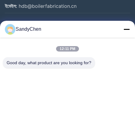
ইমেইল:
hdb@boilerfabrication.cn
গুরুত্বপূর্ণ সংযোগ
SandyChen
বাড়ি
পণ্য
12:11 PM
ভিডিও
Good day, what product are you looking for?
আমাদের সম্পর্কে
কারখানা ভ্রমণ
মান নিয়ন্ত্রণ
উদ্ধৃতির জন্য আবেদন
Follow Us