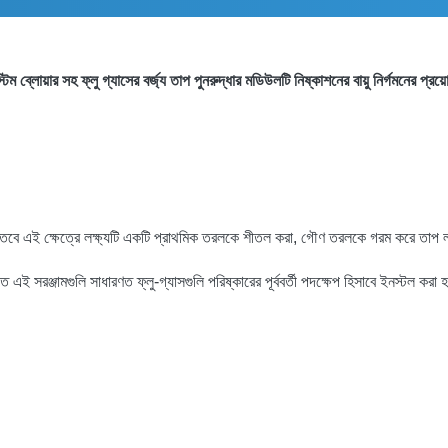
টিম ব্লোয়ার সহ ফ্লু গ্যাসের বর্জ্য তাপ পুনরুদ্ধার মডিউলটি নিষ্কাশনের বায়ু নির্গমনের প্রয
 একই, তবে এই ক্ষেত্রে লক্ষ্যটি একটি প্রাথমিক তরলকে শীতল করা, গৌণ তরলকে গরম করে তাপ
তে এই সরঞ্জামগুলি সাধারণত ফ্লু-গ্যাসগুলি পরিষ্কারের পূর্ববর্তী পদক্ষেপ হিসাবে ইনস্টল করা