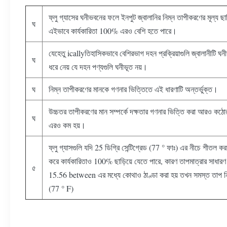
ফ্লু গ্যাসের ঘনীভবনের ফলে ইনপুট জ্বালানির নিম্ন তাপীকরণের মূল্য ছাড
ঘ
এইভাবে কার্যকারিতা 100% এরও বেশি হতে পারে।
যেহেতু icallyতিহাসিকভাবে বেশিরভাগ দহন প্রক্রিয়াগুলি জ্বালানীটি ঘন
ঘ
ধরে নেয় যে দহন পণ্যগুলি ঘনীভূত নয়।
ঘ
নিম্ন তাপীকরণের মানকে গণনার ভিত্তিতে এই ধারণাটি অন্তর্ভুক্ত।
উচ্চতর তাপীকরণের মান সম্পর্কে দক্ষতার গণনার ভিত্তি করা আরও কঠো
ঘ
এরও কম হয়।
ফ্লু গ্যাসগুলি যদি 25 ডিগ্রি সেন্টিগ্রেড (77 ° ফাঃ) এর নীচে শীতল 
করে কার্যকারিতাও 100% ছাড়িয়ে যেতে পারে, কারণ তাপমাত্রার সাধারণ 
৫
15.56 between এর মধ্যে কোথাও ঠাণ্ডা করা হয় তখন সমস্ত তাপ নি
(77 ° F)