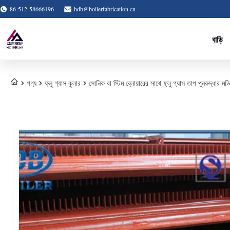
86-512-58666196
hdb@boilerfabrication.cn
বাড়ি
পণ্য
ফ্লু গ্যাস কুলার
সোনিক বা স্টিম ব্লোয়ারের সাথে ফ্লু গ্যাস তাপ পুনরুদ্ধার মডিউলটি