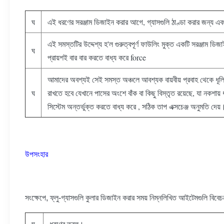
ঘ
এই ধরণের সরঞ্জাম ডিজাইন করার আগে, গ্যাসগুলি ঠাণ্ডা করার জন্য এব
এই সমস্তটির উদ্দেশ্য হ'ল গুরুত্বপূর্ণ ফাউলিং মুক্ত একটি সরঞ্জাম ডিজ
ঘ
প্রায়শই বার বার করতে বাধ্য করে force
আমাদের অবশ্যই সেই সমস্ত অঞ্চলে আবশ্যক বায়বীয় প্রবাহ থেকে ধূলিক
ঘ
রাখতে হবে যেখানে পাসের অংশে বাঁক বা কিছু বিস্তৃত রয়েছে, যা নকশায
সিস্টেম অন্তর্ভুক্ত করতে বাধ্য করে , সঠিক তাপ এক্সচেঞ্জ অনুমতি দেয়
উপসংহার
সংক্ষেপে, ফ্লু-গ্যাসগুলি কুলার ডিজাইন করার সময় নিম্নলিখিত আইটেমগুলি বিবেচ
ঘ
ধরণের তরল।