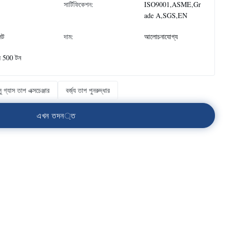
সার্টিফিকেশন:
ISO9001,ASME,Gr
ade A,SGS,EN
েট
দাম:
আলোচনাযোগ্য
ে 500 টন
লু গ্যাস তাপ এক্সচেঞ্জার
বর্জ্য তাপ পুনরুদ্ধার
এ
খ
ন
ত
দ
ন
্
ত