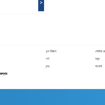
>
ধুলা চিকিত্সা:
সোনিক ব্লো
শর্ত:
নতুন
বন্দর:
সাংহাই
নরুদ্ধার