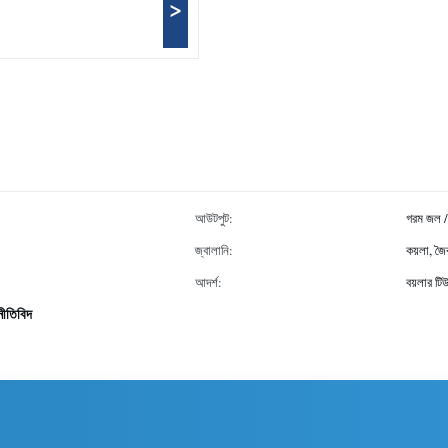
>
আউটপুট:
গরম জল / 
জ্বালানি:
কয়লা, জৈব
আদর্শ:
বয়লার টি
নীতিবিদ