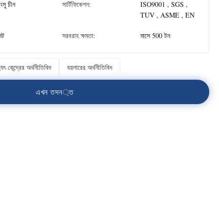
াংসু চীন
সার্টিফিকেশন:
ISO9001 , SGS ,
TUV , ASME , EN
েট
সরবরাহ ক্ষমতা:
মাসে 500 টন
্যুৎ কেন্দ্রের অর্থনীতিবিদ
বয়লারের অর্থনীতিবিদ
এ
খ
ন
ত
দ
ন
্
ত