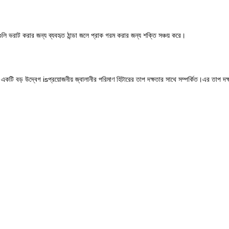
লি ভরাট করার জন্য ব্যবহৃত ঠান্ডা জলে প্রাক গরম করার জন্য শক্তি সঞ্চয় করে।
ি বড় উদ্বেগ isপ্রয়োজনীয় জ্বালানীর পরিমাণ হিটারের তাপ দক্ষতার সাথে সম্পর্কিত।এর তাপ দক্ষতা