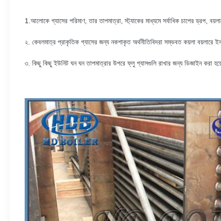
1.আলোকে গ্যাসের পরিমাণ, তার তাপমাত্রা, স্ট্যাকের মাধ্যমে সর্বাধিক চাপের ড্রপ, বয়ল
২. কেবলমাত্র প্রাকৃতিক গ্যাসের জন্য নকশাকৃত অর্থনীতিবিদরা সম্ভবত কয়লা বয়লারে ই
৩. কিছু কিছু ইউনিট ঘন ঘন তাপমাত্রার উপরে ফ্লু গ্যাসগুলি রাখার জন্য ডিজাইন করা হয়ে