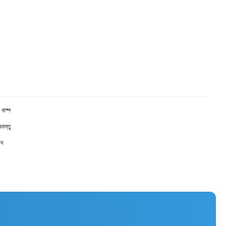
বাষ্প
বস্তু
উব