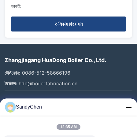
পরবর্তী:
তালিকায় ফিরে যান
Zhangjiagang HuaDong Boiler Co., Ltd.
টেলিফোন:
0086-512-58666196
ইমেইল:
hdb@boilerfabrication.cn
গুরুত্বপূর্ণ সংযোগ
SandyChen
বাড়ি
পণ্য
12:35 AM